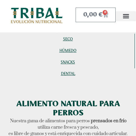
0,00
€
0
SECO
HÚMEDO
SNACKS
DENTAL
ALIMENTO NATURAL PARA
PERROS
Nuestra gama de alimentos para perros
prensados en frío
utiliza carne fresca y pescado,
es libre de granos y está enriquecida con cuidado articular.