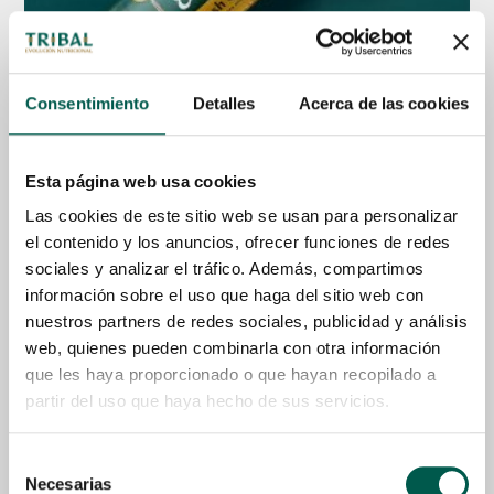
Consentimiento
Detalles
Acerca de las cookies
Esta página web usa cookies
80% Gourmet Sausage Fresh Chicken
Las cookies de este sitio web se usan para personalizar
Desde
4,50
€
el contenido y los anuncios, ofrecer funciones de redes
sociales y analizar el tráfico. Además, compartimos
Seleccionar Opciones
información sobre el uso que haga del sitio web con
nuestros partners de redes sociales, publicidad y análisis
web, quienes pueden combinarla con otra información
que les haya proporcionado o que hayan recopilado a
partir del uso que haya hecho de sus servicios.
Selección
Necesarias
de