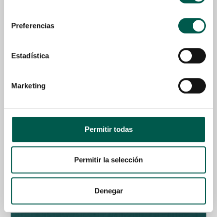
consentimiento
Preferencias
Estadística
Marketing
Permitir todas
80% Gourmet Sausage Fresh Turkey
Permitir la selección
Desde
4,50
€
Seleccionar Opciones
Denegar