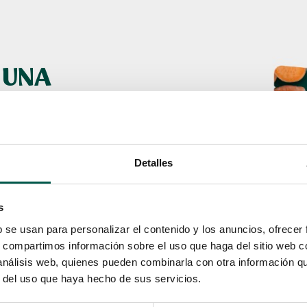
 UNA
R
 reutilizables para
Detalles
ue terminan en
s
odegradables suelen
b se usan para personalizar el contenido y los anuncios, ofrecer
lo son compostables
s, compartimos información sobre el uso que haga del sitio web 
requieren
 análisis web, quienes pueden combinarla con otra información q
chas terminan en
r del uso que haya hecho de sus servicios.