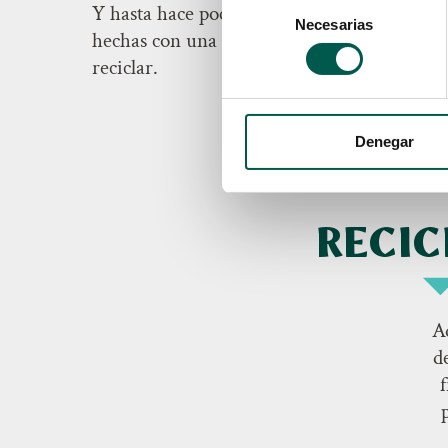
Selección
Y hasta hace poco, las bolsas de comida par
Necesarias
de
hechas con una capa metálica, lo que las ha
consentimiento
reciclar.
Denegar
RECI
A
d
f