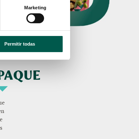
Marketing
Permitir todas
PAQUE
ue
en
de
s