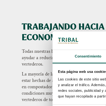
TRABAJANDO HACIA
ECONOMÍA CIRCULA
Todas nuestras bolsas son 100% reciclables y
Consentimiento
ayudar a reducir la cantidad de residuos q
vertederos.
Esta página web usa cookie
La mayoría de las bolsas compostables y bi
Las cookies de este sitio we
estar hechas de almidón de papa o maíz. So
y analizar el tráfico. Ademá
en compostadores industriales especiales y 
redes sociales, publicidad y
condiciones muy específicas, por lo que mu
que hayan recopilado a parti
vertederos de todos modos.