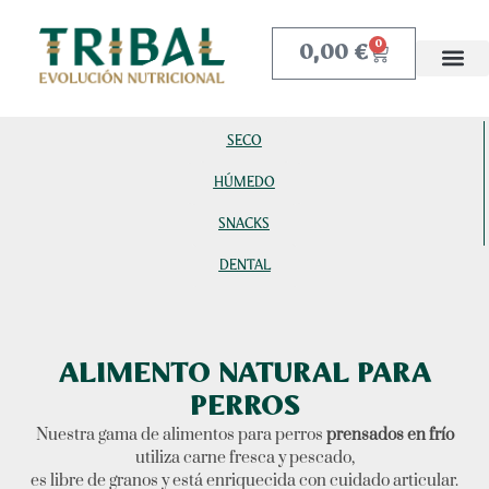
0,00
€
0
SECO
HÚMEDO
SNACKS
DENTAL
ALIMENTO NATURAL PARA
PERROS
Nuestra gama de alimentos para perros
prensados en frío
utiliza carne fresca y pescado,
es libre de granos y está enriquecida con cuidado articular.