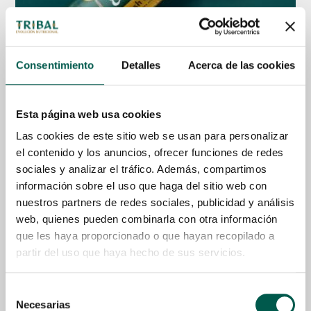
Consentimiento
Detalles
Acerca de las cookies
Esta página web usa cookies
80% Gourmet Sausage Fresh Chicken
Las cookies de este sitio web se usan para personalizar
Desde
4,50
€
el contenido y los anuncios, ofrecer funciones de redes
sociales y analizar el tráfico. Además, compartimos
Seleccionar Opciones
información sobre el uso que haga del sitio web con
nuestros partners de redes sociales, publicidad y análisis
web, quienes pueden combinarla con otra información
que les haya proporcionado o que hayan recopilado a
partir del uso que haya hecho de sus servicios.
Selección
Necesarias
de