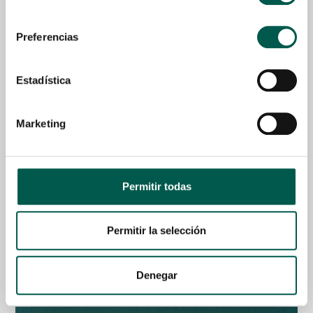
consentimiento
Preferencias
Estadística
Marketing
Permitir todas
80% Gourmet Sausage Fresh Turkey
Permitir la selección
Desde
4,50
€
Seleccionar Opciones
Denegar