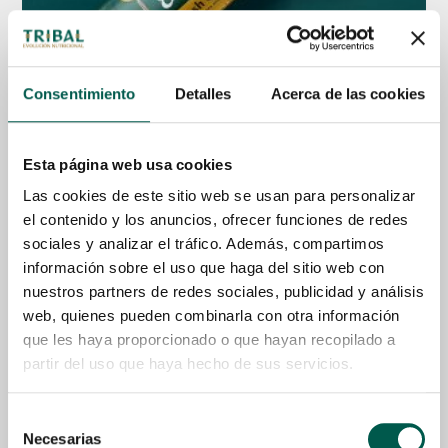
Consentimiento
Detalles
Acerca de las cookies
Esta página web usa cookies
80% Gourmet Sausage Fresh Chicken
Las cookies de este sitio web se usan para personalizar
Desde
4,50
€
el contenido y los anuncios, ofrecer funciones de redes
sociales y analizar el tráfico. Además, compartimos
Seleccionar Opciones
información sobre el uso que haga del sitio web con
nuestros partners de redes sociales, publicidad y análisis
web, quienes pueden combinarla con otra información
que les haya proporcionado o que hayan recopilado a
partir del uso que haya hecho de sus servicios.
Selección
Necesarias
de