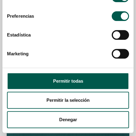
consentimiento
Preferencias
Estadística
Marketing
Permitir todas
80% Gourmet Sausage Fresh Turkey
Permitir la selección
Desde
4,50
€
Seleccionar Opciones
Denegar