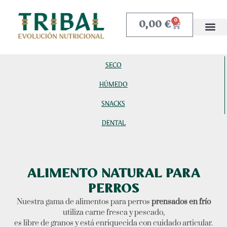
0,00
€
0
SECO
HÚMEDO
SNACKS
DENTAL
ALIMENTO NATURAL PARA
PERROS
Nuestra gama de alimentos para perros
prensados en frío
utiliza carne fresca y pescado,
es libre de granos y está enriquecida con cuidado articular.