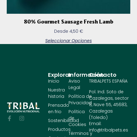
80% Gourmet Sausage Fresh Lamb
Desde
4,50
€
Seleccionar Opciones
Explorar
Información
Contacto
Inicio
Aviso
TRIBALPETS ESPAÑA
Legal
Nuestra
Pol. Ind. Soto de
historia
Política de
Cazalegas, sector
Privacidad
8, Nave 55, 45683,
Prensado
Cazalegas
en frio
Política
(Toledo)
de
Sostenibilidad
Email:
Cookies
Productos
info@tribalpets.es
Términos y